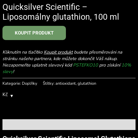
Quicksilver Scientific –
Liposomálny glutathion, 100 ml
KOUPIT PRODUKT
Kliknutím na tlačítko
Koupit produkt
budete přesměrováni na
stránku našeho partnera, kde můžete dokončit Váš nákup.
Nezapomeňte uplatnit slevový kód
PSTEFKO10
pro získání
10%
slevy
!
Kategorie:
Doplňky
Štítky:
antioxidant
,
glutathion
Kč
Popis