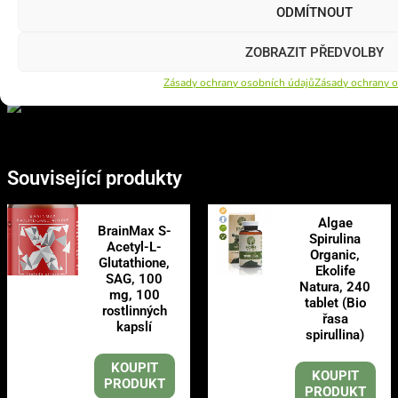
prírodné citrusové a mätové oleje.
Opitac
™ je ochranná známka
ODMÍTNOUT
spoločnosti KOHJIN Life Sciences.
ZOBRAZIT PŘEDVOLBY
Balenie:
100 ml
Zásady ochrany osobních údajů
Zásady ochrany o
Související produkty
Algae
BrainMax S-
Spirulina
Acetyl-L-
Organic,
Glutathione,
Ekolife
SAG, 100
Natura, 240
mg, 100
tablet (Bio
rostlinných
řasa
kapslí
spirullina)
KOUPIT
KOUPIT
PRODUKT
PRODUKT