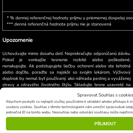
* % dennej referenčnej hodnoty príjmu u priemernej dospelej os
*** denná referenčná hodnota príjmu nie je stanovená
Upozornenie
Uchovávajte mimo dosahu detí.
Neprekračujte odporúčanú dávku.
Pokiaľ je vonkajšie tesnenie rozbité alebo poškodené,
nenakupujte.
Ak podstupujete liečbu ochorení alebo ste tehotná
alebo dojčíte, poraďte sa najskôr so svojím lekárom.
Výživový
doplnok by nemal byť používaný ako náhrada pestrej a vyváženej
stravy a zdravého životného štýlu. Skladujte tesne uzavreté na
chladnom a suchom mieste.
Spravovat Souhlas s cookie
Abychom poskytli co nejlepší služby, používáme k ukládání a/nebo přístupu k in
Ďalšie zložky
soubory cookies. Souhlas s těmito technologiemi nám umožní zpracovávat údaje,
jedinečná ID na tomto webu. Nesouhlas nebo odvolání souhlasu může nepříznivě o
Voda, Glycerín, Ethanol, Vitamín E (ako d-alfa tokoferol
polyethylenglykol 1000 sukcinát a zmes prírodných tokoferolov),
PŘIJMOUT
EDTA (ako konzervačná látka) prírodná aróma rastlín (bez MSG),