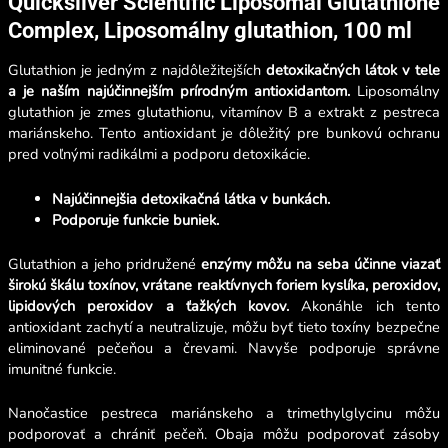
Quicksilver Scientific Liposomal Glutathione
Complex, Liposomálny glutathion, 100 ml
Glutathion je jedným z najdôležitejších
detoxikačných látok v tele
a je naším najúčinnejším prírodným antioxidantom.
Liposomálny
glutathion
je zmes glutathionu, vitamínov B a extrakt z pestreca
mariánskeho. Tento antioxidant je dôležitý pre bunkovú ochranu
pred voľnými radikálmi a podporu detoxikácie.
Najúčinnejšia detoxikačná látka v bunkách.
Podporuje funkcie buniek.
Glutathion a jeho pridružené
enzýmy môžu na seba účinne viazať
širokú škálu toxínov, vrátane reaktívnych foriem kyslíka, peroxidov,
lipidových peroxidov a ťažkých kovov.
Akonáhle ich tento
antioxidant zachytí a neutralizuje, môžu byť tieto toxíny bezpečne
eliminované pečeňou a črevami. Navyše podporuje správne
imunitné funkcie.
Nanočastice pestreca mariánskeho a trimethylglycinu môžu
podporovať a chrániť pečeň. Obaja môžu podporovať zásoby