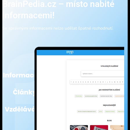
BrainPedia.cz – místo nabité
informacemi!
Se správnými informacemi nelze udělat špatné rozhodnutí.