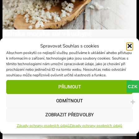
Keltská mořská sůl v kuchyni
Spravovat Souhlas s cookies
Hrubá keltská sůl se nejlépe využívá během vaření. Vynikající je
při přípravě surovin v solné krustě, protože
nevysušuje výsledný
Abychom poskytli co nejlepší služby, používáme k ukládání a/nebo přístupu
k informacím o zařízení, technologie jako jsou soubory cookies. Souhlas s
pokrm.
Při stolním použití a k dosolení již hotových jídel ji můžete
těmito technologiemi nám umožní zpracovávat údaje, jako je chování při
umlít ideálně pomocí keramického mlýnku.
Sůl si zachovává svou
procházení nebo jedinečná ID na tomto webu. Nesouhlas nebo odvolání
vlhkost nehledě na to, jak ji skladujete. Považujte to za jemnou
souhlasu může nepříznivě ovlivnit určité vlastnosti a funkce.
připomínku jejího mořského zdroje.
CZK
PŘIJMOUT
Využití v kuchyni i při koupeli
ODMÍTNOUT
Sůl je vhodná nejen k dosolení všech pokrmů, ale můžete ji přidat i
do koupele
nebo roztokem ze soli
vyplachovat ústa
. Také ji
ZOBRAZIT PŘEDVOLBY
můžete smíchat s kokosovým nebo olivovým olejem a připravit si
domácí peeling
.
Zásady ochrany osobních údajů
Zásady ochrany osobních údajů