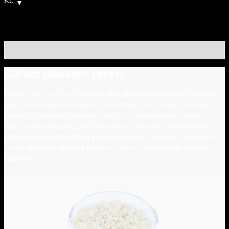
Kč
Popis
Sůl bez jakékoliv úpravy
Keltská sůl se těží ve
Francii v oblasti Guérande
poblíž Keltského
moře. Oproti jiným přírodním solím, které jsou těženy ze země, je
keltská sůl skutečný produkt moře. Je sušena pomocí slunce a
větru a díky tomu má vlhčí konzistenci. Na rozdíl od komerčních
solí
není chemicky čištěna
ani upravovaná a proto si zachovává
cenné
minerály,
stopové prvky
a zároveň
menší podíl chloridu
sodného.