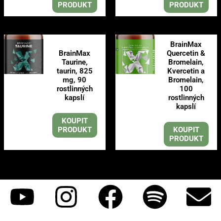
PRODUKT
PRODUKT
BrainMax
BrainMax
Quercetin &
Taurine,
Bromelain,
taurin, 825
Kvercetin a
mg, 90
Bromelain,
rostlinných
100
kapslí
rostlinných
kapslí
KOUPIT
PRODUKT
KOUPIT
PRODUKT