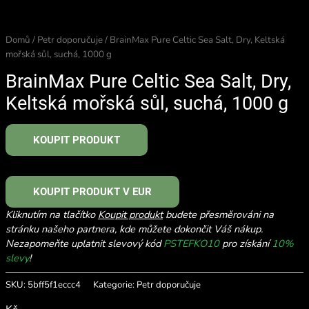
Domů
/
Petr doporučuje
/ BrainMax Pure Celtic Sea Salt, Dry, Keltská
mořská sůl, suchá, 1000 g
BrainMax Pure Celtic Sea Salt, Dry,
Keltská mořská sůl, suchá, 1000 g
KOUPIT PRODUKT
KOUPIT PRODUKT V EUR
Kliknutím na tlačítko
Koupit produkt
budete přesměrováni na
stránku našeho partnera, kde můžete dokončit Váš nákup.
Nezapomeňte uplatnit slevový kód
PSTEFKO10
pro získání
10%
slevy
!
SKU:
5bff5f1eccc4
Kategorie:
Petr doporučuje