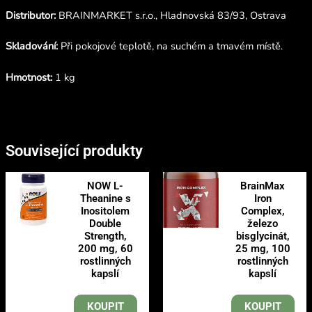
Distributor:
BRAINMARKET
s.r.o., Hladnovská 83/93, Ostrava
Skladování:
Při pokojové teplotě, na suchém a tmavém místě.
Hmotnost:
1 kg
Související produkty
NOW L-
BrainMax
Theanine s
Iron
Inositolem
Complex,
Double
železo
Strength,
bisglycinát,
200 mg, 60
25 mg, 100
rostlinných
rostlinných
kapslí
kapslí
KOUPIT
KOUPIT